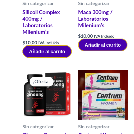
Sin categorizar
Sin categorizar
Silicoll Complex
Maca 300mg /
400mg /
Laboratorios
Laboratorios
Milenium’s
Milenium’s
$
10,00
IVA Incluido
$
10,00
IVA Incluido
Añadir al carrito
Añadir al carrito
¡Oferta!
¡Oferta!
Sin categorizar
Sin categorizar