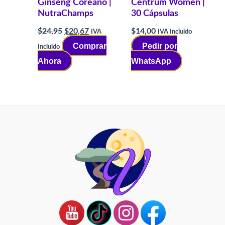
Ginseng Coreano |
Centrum Women |
NutraChamps
30 Cápsulas
El
El
$
24,95
$
20,67
$
14,00
IVA
IVA Incluido
precio
precio
Comprar
Pedir por
Incluido
original
actual
era:
es:
Ahora
WhatsApp
$24,95.
$20,67.