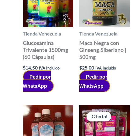
Tienda Venezuela
Tienda Venezuela
Glucosamina
Maca Negra con
Trivalente 1500mg
Ginseng Siberiano |
(60 Cápsulas)
500mg
$
14,50
$
25,00
IVA Incluido
IVA Incluido
Pedir por
Pedir por
WhatsApp
WhatsApp
¡Oferta!
¡Oferta!