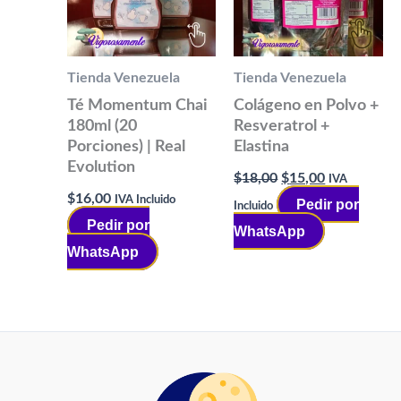
Tienda Venezuela
Tienda Venezuela
Té Momentum Chai
Colágeno en Polvo +
180ml (20
Resveratrol +
Porciones) | Real
Elastina
Evolution
El
El
$
18,00
$
15,00
IVA
precio
precio
$
16,00
IVA Incluido
Pedir por
Incluido
original
actual
Pedir por
era:
es:
WhatsApp
$18,00.
$15,00.
WhatsApp